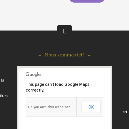
Nous sommes ici !
 la
This page can't load Google Maps
correctly.
îtres-
OK
Do you own this website?
11