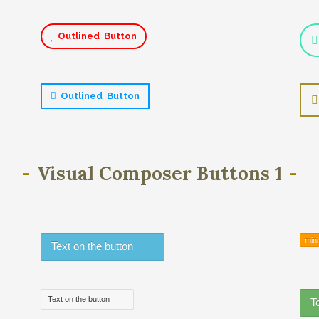
Outlined Button
Outlined Button
Visual Composer Buttons 1
mini
Text on the button
Text on the button
T