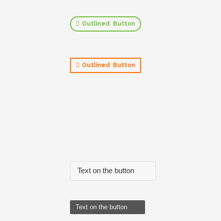
Outlined Button
Outlined Button
Text on the button
Text on the button