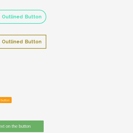
Outlined Button
Outlined Button
 button
ext on the button